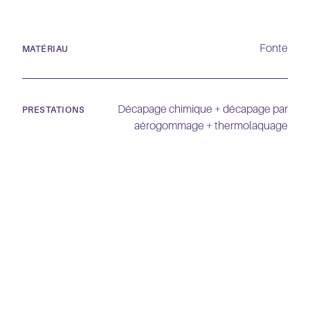
Fonte
MATÉRIAU
Décapage chimique + décapage par
PRESTATIONS
aérogommage + thermolaquage
140 cm x 80 cm
DIMENSIONS
180 cm x 60 cm
Blanc RAL 9016
COULEUR
Noir sablé 2100